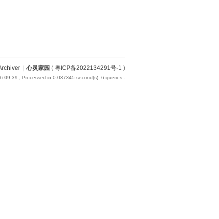
Archiver
|
心灵家园
(
粤ICP备2022134291号-1
)
6 09:39
, Processed in 0.037345 second(s), 6 queries .