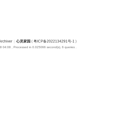
Archiver
|
心灵家园
(
粤ICP备2022134291号-1
)
8 04:08
, Processed in 0.025066 second(s), 6 queries .