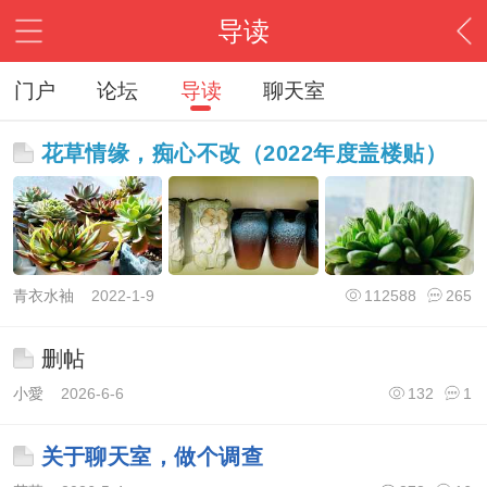
导读
门户
论坛
导读
聊天室
花草情缘，痴心不改（2022年度盖楼贴）
青衣水袖
2022-1-9
112588
265
删帖
小愛
2026-6-6
132
1
关于聊天室，做个调查