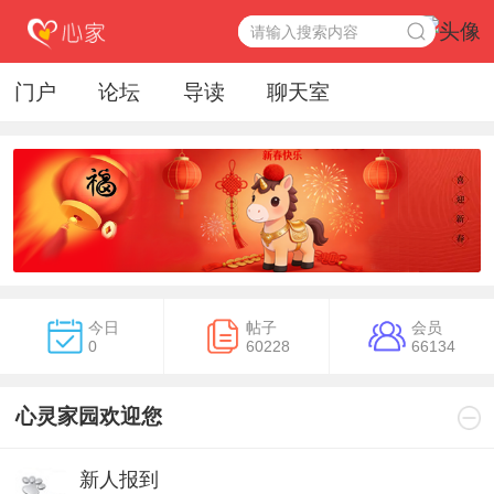
门户
论坛
导读
聊天室
今日
帖子
会员
0
60228
66134
心灵家园欢迎您
新人报到