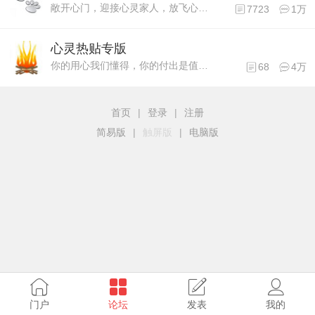
敞开心门，迎接心灵家人，放飞心情，驻守心灵家园，大家好，我来了……
7723
1万
心灵热贴专版
你的用心我们懂得，你的付出是值得，纪念光辉岁月里，无悔的执着……
68
4万
首页
|
登录
|
注册
简易版
|
触屏版
|
电脑版
门户
论坛
发表
我的